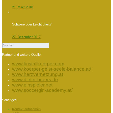
21. März 2018
Schwere oder Leichtigkeit?
27. Dezember 2017
Partner und weitere Quellen
www.kristallkoerper.com
www.koerper-geist-seele-balance.at/
www.herzvernetzung.at
www.dieter-broers.de
www.einspieler.net
www.soccergirl-academy.at/
Sonstiges
Kontakt aufnehmen