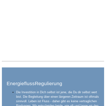
EnergieflussRegulierung
Die Investition in Dich selbst ist jene, die Du dir selbst wert
bist. Die Begleitung über einen längeren Zeitraum ist oftmals
sinnvoll. Leben ist Fluss - daher gibt es keine vertraglichen
Bindungen. Wir entscheiden beide, wie oft und lange wir den