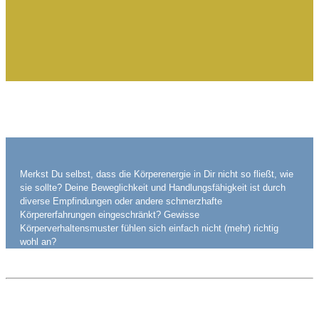
Merkst Du selbst, dass die Körperenergie in Dir nicht so fließt, wie
sie sollte?
Deine Beweglichkeit und Handlungsfähigkeit ist durch
diverse Empfindungen oder andere schmerzhafte
Körpererfahrungen eingeschränkt?
Gewisse
Körperverhaltensmuster fühlen sich einfach nicht (mehr) richtig
wohl an?