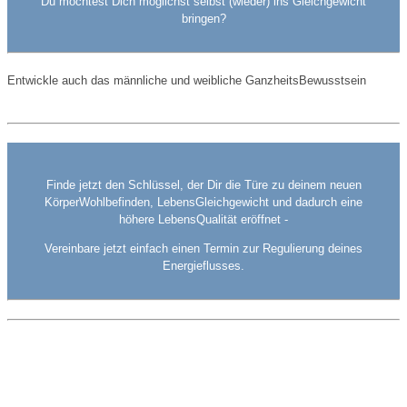
Du möchtest Dich möglichst selbst (wieder) ins Gleichgewicht
bringen?
Entwickle auch das männliche und weibliche GanzheitsBewusstsein
Finde jetzt den Schlüssel, der Dir die Türe zu deinem neuen
KörperWohlbefinden, LebensGleichgewicht und dadurch eine
höhere LebensQualität eröffnet -
Vereinbare jetzt einfach einen Termin zur Regulierung deines
Energieflusses.