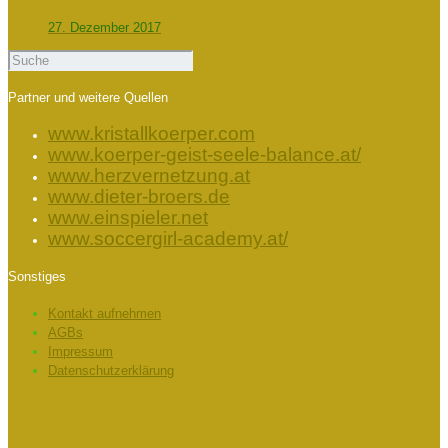
27. Dezember 2017
Partner und weitere Quellen
www.kristallkoerper.com
www.koerper-geist-seele-balance.at/
www.herzvernetzung.at
www.dieter-broers.de
www.einspieler.net
www.soccergirl-academy.at/
Sonstiges
Kontakt aufnehmen
AGBs
Impressum
Datenschutzerklärung