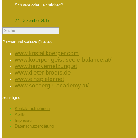
Schwere oder Leichtigkeit?
27. Dezember 2017
Partner und weitere Quellen
www.kristallkoerper.com
www.koerper-geist-seele-balance.at/
www.herzvernetzung.at
www.dieter-broers.de
www.einspieler.net
www.soccergirl-academy.at/
Sonstiges
Kontakt aufnehmen
AGBs
Impressum
Datenschutzerklärung