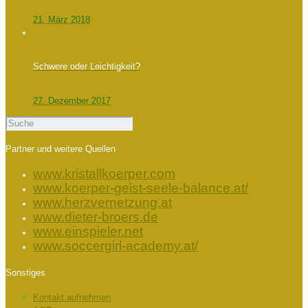
21. März 2018
Schwere oder Leichtigkeit?
27. Dezember 2017
Partner und weitere Quellen
www.kristallkoerper.com
www.koerper-geist-seele-balance.at/
www.herzvernetzung.at
www.dieter-broers.de
www.einspieler.net
www.soccergirl-academy.at/
Sonstiges
Kontakt aufnehmen