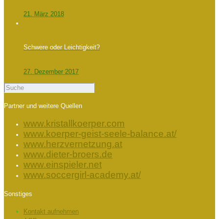
21. März 2018
Schwere oder Leichtigkeit?
27. Dezember 2017
Partner und weitere Quellen
www.kristallkoerper.com
www.koerper-geist-seele-balance.at/
www.herzvernetzung.at
www.dieter-broers.de
www.einspieler.net
www.soccergirl-academy.at/
Sonstiges
Kontakt aufnehmen