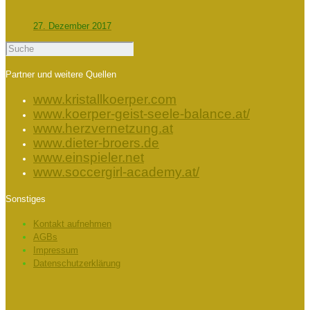
27. Dezember 2017
Partner und weitere Quellen
www.kristallkoerper.com
www.koerper-geist-seele-balance.at/
www.herzvernetzung.at
www.dieter-broers.de
www.einspieler.net
www.soccergirl-academy.at/
Sonstiges
Kontakt aufnehmen
AGBs
Impressum
Datenschutzerklärung