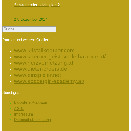
Schwere oder Leichtigkeit?
27. Dezember 2017
Partner und weitere Quellen
www.kristallkoerper.com
www.koerper-geist-seele-balance.at/
www.herzvernetzung.at
www.dieter-broers.de
www.einspieler.net
www.soccergirl-academy.at/
Sonstiges
Kontakt aufnehmen
AGBs
Impressum
Datenschutzerklärung