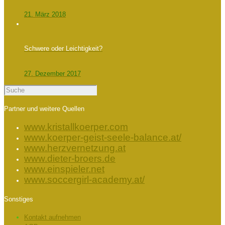
21. März 2018
Schwere oder Leichtigkeit?
27. Dezember 2017
Partner und weitere Quellen
www.kristallkoerper.com
www.koerper-geist-seele-balance.at/
www.herzvernetzung.at
www.dieter-broers.de
www.einspieler.net
www.soccergirl-academy.at/
Sonstiges
Kontakt aufnehmen