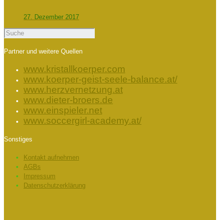
27. Dezember 2017
Partner und weitere Quellen
www.kristallkoerper.com
www.koerper-geist-seele-balance.at/
www.herzvernetzung.at
www.dieter-broers.de
www.einspieler.net
www.soccergirl-academy.at/
Sonstiges
Kontakt aufnehmen
AGBs
Impressum
Datenschutzerklärung