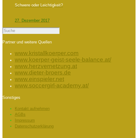
Schwere oder Leichtigkeit?
27. Dezember 2017
Partner und weitere Quellen
www.kristallkoerper.com
www.koerper-geist-seele-balance.at/
www.herzvernetzung.at
www.dieter-broers.de
www.einspieler.net
www.soccergirl-academy.at/
Sonstiges
Kontakt aufnehmen
AGBs
Impressum
Datenschutzerklärung