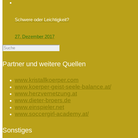
Schwere oder Leichtigkeit?
27. Dezember 2017
Partner und weitere Quellen
www.kristallkoerper.com
www.koerper-geist-seele-balance.at/
www.herzvernetzung.at
www.dieter-broers.de
www.einspieler.net
www.soccergirl-academy.at/
Sonstiges