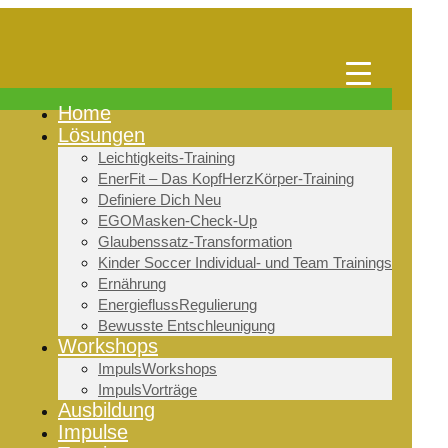
Home
Lösungen
Leichtigkeits-Training
EnerFit – Das KopfHerzKörper-Training
Definiere Dich Neu
EGOMasken-Check-Up
Glaubenssatz-Transformation
Kinder Soccer Individual- und Team Trainings
Ernährung
EnergieflussRegulierung
Bewusste Entschleunigung
Workshops
ImpulsWorkshops
ImpulsVorträge
Ausbildung
Impulse