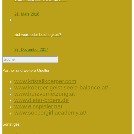
21. März 2018
Schwere oder Leichtigkeit?
27. Dezember 2017
Partner und weitere Quellen
www.kristallkoerper.com
www.koerper-geist-seele-balance.at/
www.herzvernetzung.at
www.dieter-broers.de
www.einspieler.net
www.soccergirl-academy.at/
Sonstiges