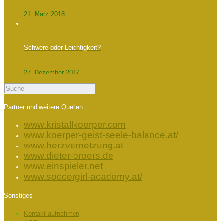
21. März 2018
Schwere oder Leichtigkeit?
27. Dezember 2017
Partner und weitere Quellen
www.kristallkoerper.com
www.koerper-geist-seele-balance.at/
www.herzvernetzung.at
www.dieter-broers.de
www.einspieler.net
www.soccergirl-academy.at/
Sonstiges
Kontakt aufnehmen