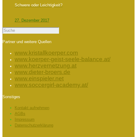
Schwere oder Leichtigkeit?
27. Dezember 2017
Partner und weitere Quellen
www.kristallkoerper.com
www.koerper-geist-seele-balance.at/
www.herzvernetzung.at
www.dieter-broers.de
www.einspieler.net
www.soccergirl-academy.at/
Sonstiges
Kontakt aufnehmen
AGBs
Impressum
Datenschutzerklärung