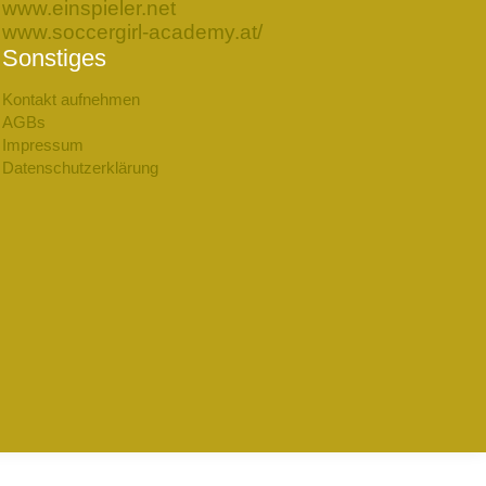
www.einspieler.net
www.soccergirl-academy.at/
Sonstiges
Kontakt aufnehmen
AGBs
Impressum
Datenschutzerklärung