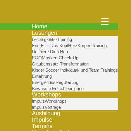
Home
Lösungen
Leichtigkeits-Training
EnerFit – Das KopfHerzKörper-Training
Definiere Dich Neu
EGOMasken-Check-Up
Glaubenssatz-Transformation
Kinder Soccer Individual- und Team Trainings
Ernährung
EnergieflussRegulierung
Bewusste Entschleunigung
Workshops
ImpulsWorkshops
ImpulsVorträge
Ausbildung
Impulse
Termine