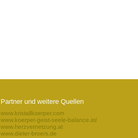
Partner und weitere Quellen
www.kristallkoerper.com
www.koerper-geist-seele-balance.at/
www.herzvernetzung.at
www.dieter-broers.de