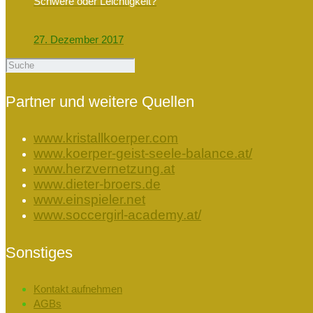
Schwere oder Leichtigkeit?
27. Dezember 2017
Partner und weitere Quellen
www.kristallkoerper.com
www.koerper-geist-seele-balance.at/
www.herzvernetzung.at
www.dieter-broers.de
www.einspieler.net
www.soccergirl-academy.at/
Sonstiges
Kontakt aufnehmen
AGBs