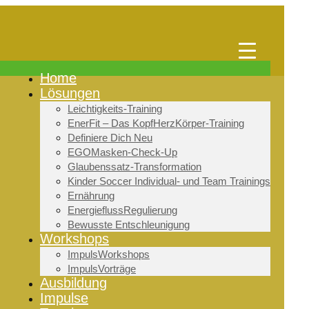
Home
Lösungen
Leichtigkeits-Training
EnerFit – Das KopfHerzKörper-Training
Definiere Dich Neu
EGOMasken-Check-Up
Glaubenssatz-Transformation
Kinder Soccer Individual- und Team Trainings
Ernährung
EnergieflussRegulierung
Bewusste Entschleunigung
Workshops
ImpulsWorkshops
ImpulsVorträge
Ausbildung
Impulse