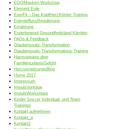
EGOMasken-Workshop
Element Erde
EnerFit – Das KopfHerzKörper-Training
EnergieflussRegulierung
Ernährung
Expertenpool Gesundheitsland Kärnten
FAQs & Feedback
Glaubenssatz-Transformation
Glaubenssatz-Transformations-Training
Harmonisiere dein
FamilienLebensGefühl
HerzvernetzungsBlog
Home 2017
Impressum
ImpulsVorträge
ImpulsWorkshops
Kinder Soccer Individual- und Team
Trainings
Kontakt aufnehmen
Kontakt_a
Kontakt2