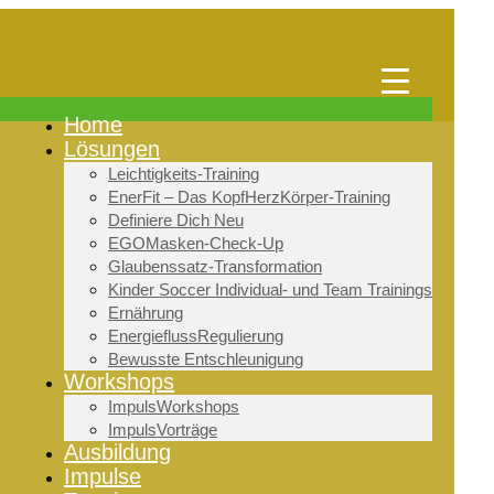
Home
Lösungen
Leichtigkeits-Training
EnerFit – Das KopfHerzKörper-Training
Definiere Dich Neu
EGOMasken-Check-Up
Glaubenssatz-Transformation
Kinder Soccer Individual- und Team Trainings
Ernährung
EnergieflussRegulierung
Bewusste Entschleunigung
Workshops
ImpulsWorkshops
ImpulsVorträge
Ausbildung
Impulse