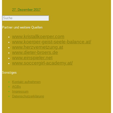
27. Dezember 2017
Partner und weitere Quellen
www.kristallkoerper.com
www.koerper-geist-seele-balance.at/
www.herzvernetzung.at
www.dieter-broers.de
www.einspieler.net
www.soccergirl-academy.at/
Sonstiges
Kontakt aufnehmen
AGBs
Impressum
Datenschutzerklärung