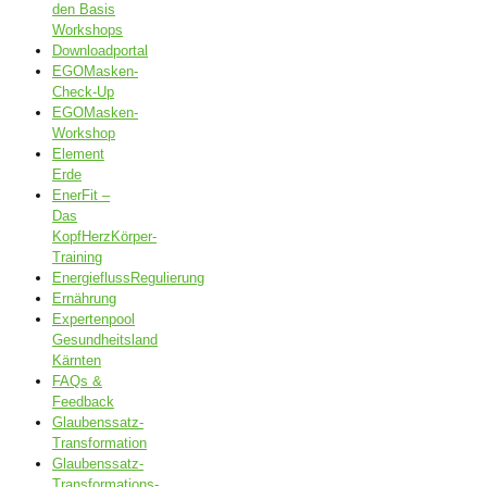
den Basis
Workshops
Downloadportal
EGOMasken-
Check-Up
EGOMasken-
Workshop
Element
Erde
EnerFit –
Das
KopfHerzKörper-
Training
EnergieflussRegulierung
Ernährung
Expertenpool
Gesundheitsland
Kärnten
FAQs &
Feedback
Glaubenssatz-
Transformation
Glaubenssatz-
Transformations-