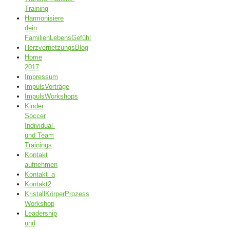
Training
Harmonisiere
dein
FamilienLebensGefühl
HerzvernetzungsBlog
Home
2017
Impressum
ImpulsVorträge
ImpulsWorkshops
Kinder
Soccer
Individual-
und Team
Trainings
Kontakt
aufnehmen
Kontakt_a
Kontakt2
KristallKörperProzess
Workshop
Leadership
und