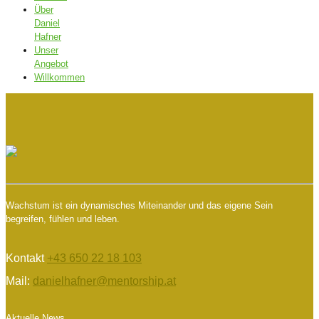
Über
Daniel
Hafner
Unser
Angebot
Willkommen
Wachstum ist ein dynamisches Miteinander und das eigene Sein
begreifen, fühlen und leben.
Kontakt
+43 650 22 18 103
Mail:
danielhafner@mentorship.at
Aktuelle News