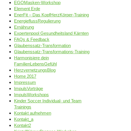
EGOMasken-Workshop
Element Erde
EnerFit – Das KopfHerzKörper-Training
EnergieflussRegulierung
Ernährung
Expertenpool Gesundheitsland Kärnten
FAQs & Feedback
Glaubenssatz-Transformation
Glaubenssatz-Transformations-Training
Harmonisiere dein
FamilienLebensGefühl
HerzvernetzungsBlog
Home 2017
Impressum
ImpulsVorträge
ImpulsWorkshops
Kinder Soccer Individual- und Team
Trainings
Kontakt aufnehmen
Kontakt_a
Kontakt2