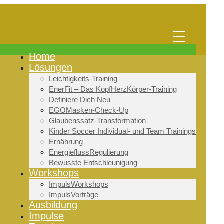
Home
Lösungen
Leichtigkeits-Training
EnerFit – Das KopfHerzKörper-Training
Definiere Dich Neu
EGOMasken-Check-Up
Glaubenssatz-Transformation
Kinder Soccer Individual- und Team Trainings
Ernährung
EnergieflussRegulierung
Bewusste Entschleunigung
Workshops
ImpulsWorkshops
ImpulsVorträge
Ausbildung
Impulse