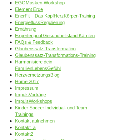
EGOMasken-Workshop
Element Erde
EnerFit – Das KopfHerzKörper-Training
EnergieflussRegulierung
Ernährung
Expertenpool Gesundheitsland Kärnten
FAQs & Feedback
Glaubenssatz-Transformation
Glaubenssatz-Transformations-Training
Harmonisiere dein
FamilienLebensGefühl
HerzvernetzungsBlog
Home 2017
Impressum
ImpulsVorträge
ImpulsWorkshops
Kinder Soccer Individual- und Team
Trainings
Kontakt aufnehmen
Kontakt_a
Kontakt2