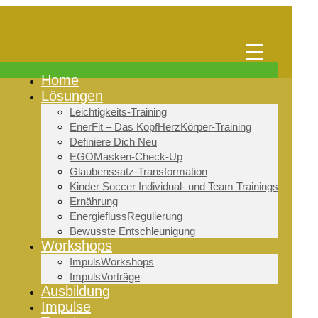
Home
Lösungen
Leichtigkeits-Training
EnerFit – Das KopfHerzKörper-Training
Definiere Dich Neu
EGOMasken-Check-Up
Glaubenssatz-Transformation
Kinder Soccer Individual- und Team Trainings
Ernährung
EnergieflussRegulierung
Bewusste Entschleunigung
Workshops
ImpulsWorkshops
ImpulsVorträge
Ausbildung
Impulse