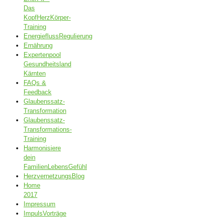
Das
KopfHerzKörper-
Training
EnergieflussRegulierung
Ernährung
Expertenpool
Gesundheitsland
Kärnten
FAQs &
Feedback
Glaubenssatz-
Transformation
Glaubenssatz-
Transformations-
Training
Harmonisiere
dein
FamilienLebensGefühl
HerzvernetzungsBlog
Home
2017
Impressum
ImpulsVorträge