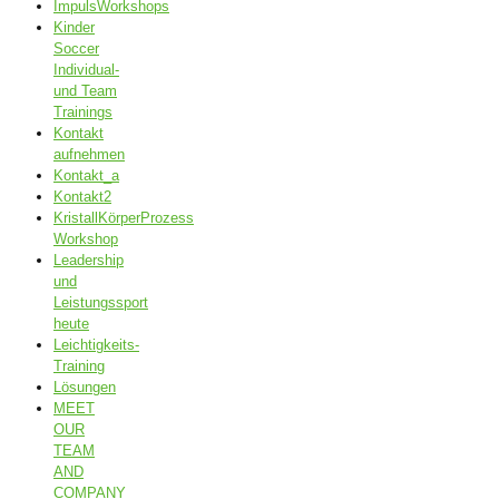
ImpulsWorkshops
Kinder
Soccer
Individual-
und Team
Trainings
Kontakt
aufnehmen
Kontakt_a
Kontakt2
KristallKörperProzess
Workshop
Leadership
und
Leistungssport
heute
Leichtigkeits-
Training
Lösungen
MEET
OUR
TEAM
AND
COMPANY