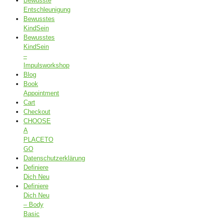
Bewusste
Entschleunigung
Bewusstes
KindSein
Bewusstes
KindSein
–
Impulsworkshop
Blog
Book
Appointment
Cart
Checkout
CHOOSE
A
PLACETO
GO
Datenschutzerklärung
Definiere
Dich Neu
Definiere
Dich Neu
– Body
Basic