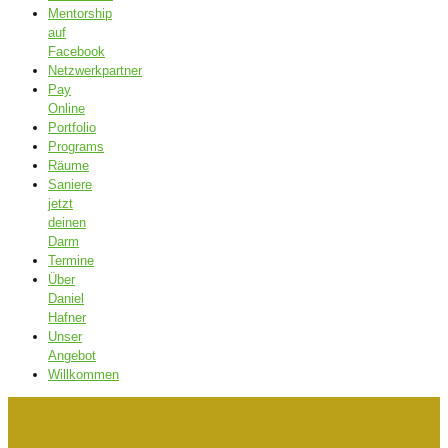
Mentorship
auf
Facebook
Netzwerkpartner
Pay
Online
Portfolio
Programs
Räume
Saniere
jetzt
deinen
Darm
Termine
Über
Daniel
Hafner
Unser
Angebot
Willkommen