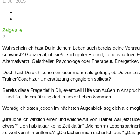
1. Juli 2015
Zeige alle
2
Wahrscheinlich hast Du in deinem Leben auch bereits deine Vertrau
schwörst? Ganz egal, ob sie/er sich guter Freund, Lebenspartner, 
Alternativarzt, Geistheiler, Psychologe oder Therapeut, Energetiker,
Doch hast Du dich schon ein oder mehrmals gefragt, ob Du zur Lö
Trainer/Coach zur Unterstützung engagieren solltest?
Bereits diese Frage tief in Dir, eventuell Hilfe von Außen in Anspr
– und Ja, Unterstützung darf in unser Leben kommen.
Womöglich traten jedoch im nächsten Augenblick sogleich alle mögl
„Brauche ich wirklich einen und welche Art von Trainer wär jetzt übe
etwas?“ „Ich hab ja gar keine Zeit dafür.“ „Meiner(m) LebenspartnerI
zu weit von ihm entferne?“ „Die lachen mich sicherlich aus.“ „Das geh