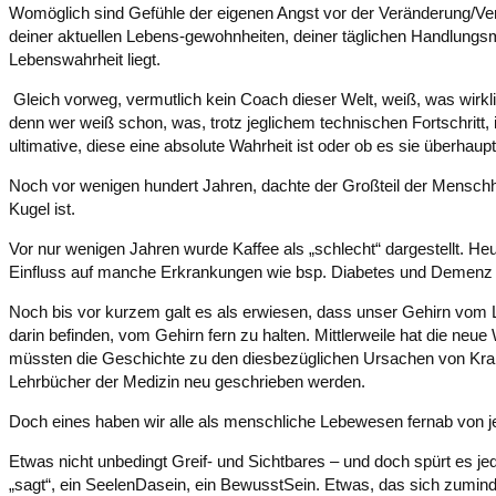
Womöglich sind Gefühle der eigenen Angst vor der Veränderung/V
deiner aktuellen Lebens-gewohnheiten, deiner täglichen Handlungs
Lebenswahrheit liegt.
Gleich vorweg, vermutlich kein Coach dieser Welt, weiß, was wirklic
denn wer weiß schon, was, trotz jeglichem technischen Fortschrit
ultimative, diese eine absolute Wahrheit ist oder ob es sie überhaupt 
Noch vor wenigen hundert Jahren, dachte der Großteil der Menschhei
Kugel ist.
Vor nur wenigen Jahren wurde Kaffee als „schlecht“ dargestellt. H
Einfluss auf manche Erkrankungen wie bsp. Diabetes und Demenz h
Noch bis vor kurzem galt es als erwiesen, dass unser Gehirn vom 
darin befinden, vom Gehirn fern zu halten. Mittlerweile hat die ne
müssten die Geschichte zu den diesbezüglichen Ursachen von Krankh
Lehrbücher der Medizin neu geschrieben werden.
Doch eines haben wir alle als menschliche Lebewesen fernab von j
Etwas nicht unbedingt Greif- und Sichtbares – und doch spürt es je
„sagt“, ein SeelenDasein, ein BewusstSein. Etwas, das sich zumindest