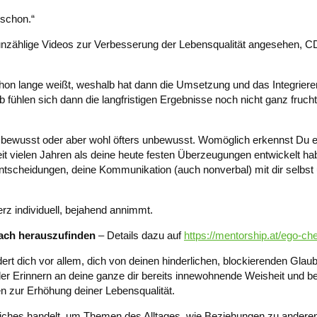
 schon.“
unzählige Videos zur Verbesserung der Lebensqualität angesehen, C
hon lange weißt, weshalb hat dann die Umsetzung und das Integrieren
b fühlen sich dann die langfristigen Ergebnisse noch nicht ganz fru
 – bewusst oder aber wohl öfters unbewusst. Womöglich erkennst Du e
eit vielen Jahren als deine heute festen Überzeugungen entwickelt ha
ntscheidungen, deine Kommunikation (auch nonverbal) mit dir selbst
rz individuell, bejahend annimmt.
oach herauszufinden
– Details dazu auf
https://mentorship.at/ego-ch
dert dich vor allem, dich von deinen hinderlichen, blockierenden Gla
der Erinnern an deine ganze dir bereits innewohnende Weisheit und be
 zur Erhöhung deiner Lebensqualität.
liches handelt, um Themen des Alltages, wie Beziehungen zu ander