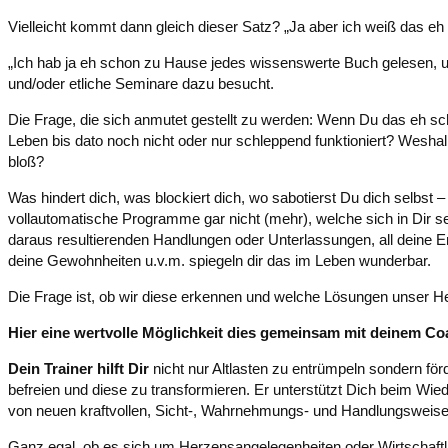
Vielleicht kommt dann gleich dieser Satz? „Ja aber ich weiß das eh
„Ich hab ja eh schon zu Hause jedes wissenswerte Buch gelesen, 
und/oder etliche Seminare dazu besucht.
Die Frage, die sich anmutet gestellt zu werden: Wenn Du das eh sc
Leben bis dato noch nicht oder nur schleppend funktioniert? Weshal
bloß?
Was hindert dich, was blockiert dich, wo sabotierst Du dich selbst
vollautomatische Programme gar nicht (mehr), welche sich in Dir s
daraus resultierenden Handlungen oder Unterlassungen, all deine E
deine Gewohnheiten u.v.m. spiegeln dir das im Leben wunderbar.
Die Frage ist, ob wir diese erkennen und welche Lösungen unser He
Hier eine wertvolle Möglichkeit dies gemeinsam mit deinem C
Dein Trainer hilft Dir
nicht nur Altlasten zu entrümpeln sondern för
befreien und diese zu transformieren. Er unterstützt Dich beim Wie
von neuen kraftvollen, Sicht-, Wahrnehmungs- und Handlungsweisen
Ganz egal, ob es sich um Herzensangelegenheiten oder Wirtschaft