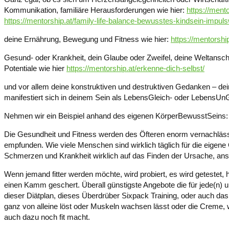
Kommunikation, familiäre Herausforderungen wie hier:
https://mento
https://mentorship.at/family-life-balance-bewusstes-kindsein-impul
deine Ernährung, Bewegung und Fitness wie hier:
https://mentorshi
Gesund- oder Krankheit, dein Glaube oder Zweifel, deine Weltanschau
Potentiale wie hier
https://mentorship.at/erkenne-dich-selbst/
und vor allem deine konstruktiven und destruktiven Gedanken – deine
manifestiert sich in deinem Sein als LebensGleich- oder LebensUn
Nehmen wir ein Beispiel anhand des eigenen KörperBewusstSeins:
Die Gesundheit und Fitness werden des Öfteren enorm vernachläs
empfunden. Wie viele Menschen sind wirklich täglich für die eigen
Schmerzen und Krankheit wirklich auf das Finden der Ursache, a
Wenn jemand fitter werden möchte, wird probiert, es wird getestet, 
einen Kamm geschert. Überall günstigste Angebote die für jede(n) und
dieser Diätplan, dieses Überdrüber Sixpack Training, oder auch da
ganz von alleine löst oder Muskeln wachsen lässt oder die Creme, 
auch dazu noch fit macht.