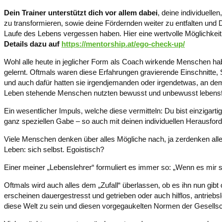
Dein Trainer unterstützt dich vor allem dabei
, deine individuell
zu transformieren, sowie deine Fördernden weiter zu entfalten und D
Laufe des Lebens vergessen haben. Hier eine wertvolle Möglichke
Details dazu auf
https://mentorship.at/ego-check-up/
Wohl alle heute in jeglicher Form als Coach wirkende Menschen hab
gelernt. Oftmals waren diese Erfahrungen gravierende Einschnitte,
und auch dafür hatten sie irgendjemanden oder irgendetwas, an dem
Leben stehende Menschen nutzten bewusst und unbewusst lebensfö
Ein wesentlicher Impuls, welche diese vermitteln: Du bist einzigartig
ganz speziellen Gabe – so auch mit deinen individuellen Herausfo
Viele Menschen denken über alles Mögliche nach, ja zerdenken alle
Leben: sich selbst. Egoistisch?
Einer meiner „Lebenslehrer“ formuliert es immer so: „Wenn es mir
Oftmals wird auch alles dem „Zufall“ überlassen, ob es ihn nun gibt
erscheinen dauergestresst und getrieben oder auch hilflos, antriebs
diese Welt zu sein und diesen vorgegaukelten Normen der Gesellsc