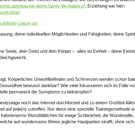
rship.at/entwickle-deine-family-life-balance/
, Erziehung wie hier:
sworkshop/
p.at/body-check-up/
ung, deine individuellen Möglichkeiten und Fähigkeiten, deine Spiritu
 Seele, dein Geist und dein Körper – alles ist Einheit – deine Einst
Gleichgweicht.
sigt. Körperliches Unwohlbefinden und Schmerzen werden schon bald
e Gesundheit bewusst dankbar? Wie viele fokussieren sich im Falle vo
nstelle permanent die Symptome zu bekämpfen?
heutzutage noch das Internet durchforstet und zu einem Großteil Alle
 auf jede(n) zutreffen. Nur diese eine spezielle Trainingsmethode ist
s kalorienarme Wurstblättchen für ewige Schlankheit, die Wunderpille
welche auf wundersame Weise jegliche Hautpartien strafft, ohne sic