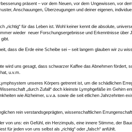
erbesserung präsent – vor dem Neuen, vor dem Ungewissen, vor de
muster, Anschauungen, Überzeugungen und deiner eigenen, individue
h „richtig“ für das Leben ist. Wohl keiner kennt die absolute, univers
t, immer wieder neuer Forschungsergebnisse und Erkenntnisse über J
gibt.
t, dass die Erde eine Scheibe sei – seit langem glauben wir zu wiss
eute wird uns gesagt, dass schwarzer Kaffee das Abnehmen fördert, 
at, u.v.m.
Lymphsystem unseres Körpers getrennt ist, um die schädlichen Erreg
ue Wissenschaft „durch Zufall“ doch kleinste Lymphgefäße im Gehirn en
eiten wie Alzheimer, u.v.a. sowie die seit etlichen Jahrzehnten exi
eglichen rein verstandsgeprägten, wissenschaftlichen Errungenscha
der von uns: ein Gefühl, ein Herzimpuls, eine innere Stimme, der Bau
 für jeden von uns selbst als „richtig“ oder „falsch“ anfühlt.