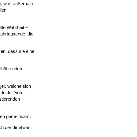
m, was außerhalb
llen
elle Wahrheit –
ahrtausende, die
en, dass sie eine
schützenden
er, welche sich
tdeckt. Somit
stierenden
ften gemeinsam:
ch der dir etwas