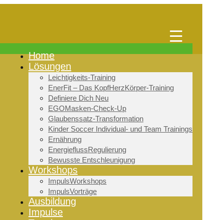
Home
Lösungen
Leichtigkeits-Training
EnerFit – Das KopfHerzKörper-Training
Definiere Dich Neu
EGOMasken-Check-Up
Glaubenssatz-Transformation
Kinder Soccer Individual- und Team Trainings
Ernährung
EnergieflussRegulierung
Bewusste Entschleunigung
Workshops
ImpulsWorkshops
ImpulsVorträge
Ausbildung
Impulse