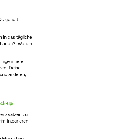
Ds gehört
 in das tägliche
chtbar an? Warum
inige innere
ben. Deine
 und anderen,
eck-up/
ubenssätzen zu
im Integrieren
en Menschen,