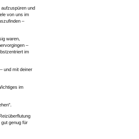
n aufzuspüren und
iele von uns im
uszufinden –
sig waren,
hervorgingen –
bstzentriert im
 – und mit deiner
Wichtiges im
ehen“.
 Reizüberflutung
 gut genug für