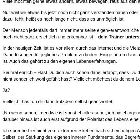
Viele möchten gerne etwas ändern, etwas bewegen, raus aus den a
Nur weil wir etwas bis jetzt noch nicht ganz verstanden haben oder 
dazu fehlt, heißt es noch lange nicht, dass es unmöglich ist.
Der Mensch jedenfalls darf immer mehr seine eigenverantwortliche Sc
noch nicht ganz ersichtlich und erkennbar ist –
dein Trainer unters
In der heutigen Zeit, ist es vor allem durch das Internet und die Vie
Dauerlösungen für jegliches Problem zu finden. Einige hören dann a
ist. Auch das gehört zu den eigenen Lebenserfahrungen.
Sei mal ehrlich – Hast Du dich auch schon dabei ertappt, dass Du d
nicht sonderlich wohl gefühlt hast? Vielleicht möchtest du deinem
Ja?
Vielleicht hast du dir dann trotzdem selbst geantwortet:
„Na wenn schon, irgendwie ist sonst eh alles super, ich bin eh irg
darüber hinaus ist auch erst aufgrund der Polarität des Lebens eine
Ich spreche hier nicht vom extremen Streben nach scheinheiligen 
Selbst, der Stärkung des eigenen inneren Fundaments, das Begreife