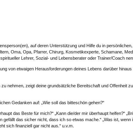
ensperson(en), auf deren Unterstützung und Hilfe du in persönlichen
Eltern, Oma, Opa, Pfarrer, Chirurg, Kosmetikexperte, Schamane, Medi
 spiritueller Lehrer, Sozial- und Lebensberater oder Trainer/Coach nen
sung von etwaigen Herausforderungen deines Lebens darüber hinaus 
uch zu nehmen, zeigt deine grundsätzliche Bereitschaft und Offenheit 
ichen Gedanken auf: „Wie soll das bitteschön gehen?“
rhaupt das Beste für mich?“ „Kann die/der mir überhaupt helfen?“ „Bri
n gefällt das sicher nicht, dass ich so etwas mache.“ „Was ist, wenn i
t sich finanziell gar nicht aus.“ u.v.m.