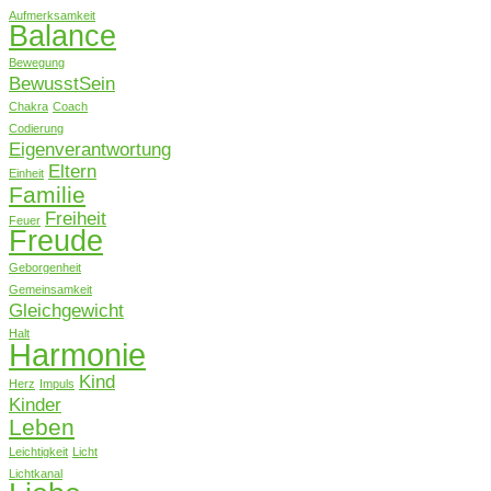
Aufmerksamkeit
Balance
Bewegung
BewusstSein
Chakra
Coach
Codierung
Eigenverantwortung
Eltern
Einheit
Familie
Freiheit
Feuer
Freude
Geborgenheit
Gemeinsamkeit
Gleichgewicht
Halt
Harmonie
Kind
Herz
Impuls
Kinder
Leben
Leichtigkeit
Licht
Lichtkanal